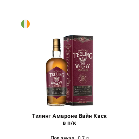
Тилинг Амароне Вайн Каск
в п/к
Под заказ | 0.7 л