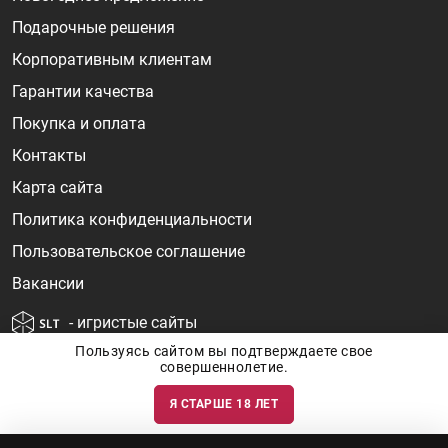
Подарочные решения
Корпоративным клиентам
Гарантии качества
Покупка и оплата
Контакты
Карта сайта
Политика конфиденциальности
Пользовательское соглашение
Вакансии
- игристые сайты
Пользуясь сайтом вы подтверждаете свое
совершеннолетие.
Я СТАРШЕ 18 ЛЕТ
Информация о ценах и наличии товаров носит ознакомительный
характер и может быть не точной. Цены на импортные товары особенно
сильно зависят от курса валют, логистических цепочек и конъюнктуры
рынка. Все актуальные цены формируются ответом на ваши запросы. Об