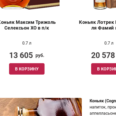
Коньяк Максим Трижоль
Коньяк Лотрек 
Селексьон XO в п/к
ля Фамий 
0.7 л
0.7 л
13 605
20 578
руб.
В КОРЗИНУ
В КОРЗИ
Коньяк (Cogn
напиток, про
аппелласьоне