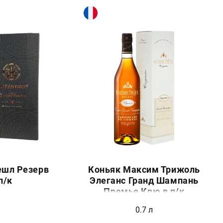
ешл Резерв
Коньяк Максим Трижоль
п/к
Элеганс Гранд Шампань
Премье Крю в п/к
0.7 л