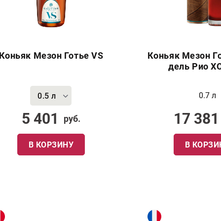
Коньяк Мезон Готье VS
Коньяк Мезон Г
дель Рио XO
0.7 л
0.5 л
5 401
17 381
руб.
В КОРЗИНУ
В КОРЗИ