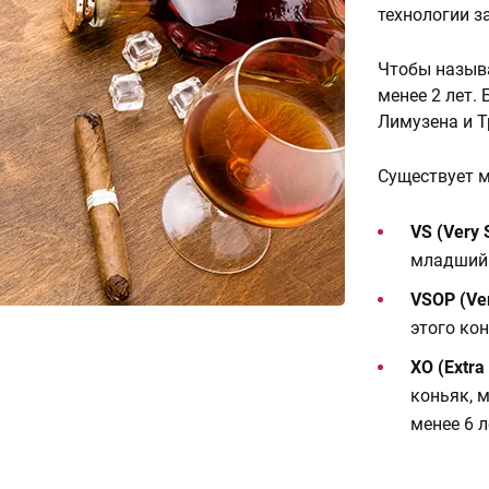
технологии з
Чтобы называ
менее 2 лет.
Лимузена и Т
Существует м
VS (Very 
младший 
VSOP (Ver
этого кон
XO (Extra
коньяк, 
менее 6 л