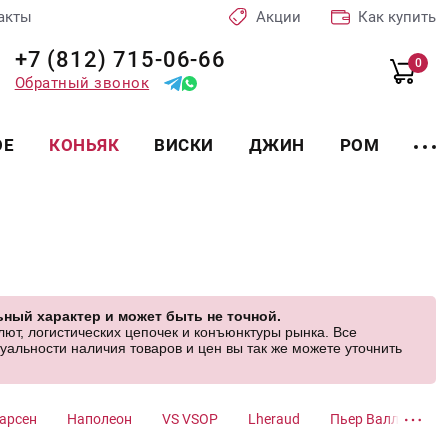
акты
Акции
Как купить
+7 (812) 715-06-66
0
Обратный звонок
ОЕ
КОНЬЯК
ВИСКИ
ДЖИН
РОМ
ный характер и может быть не точной.
ют, логистических цепочек и конъюнктуры рынка. Все
альности наличия товаров и цен вы так же можете уточнить
арсен
Наполеон
VS VSOP
Lheraud
Пьер Валле
П