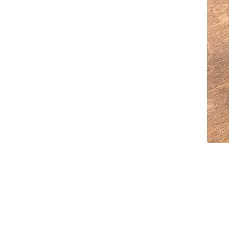
Askaneli Brothers
12
Еще
63