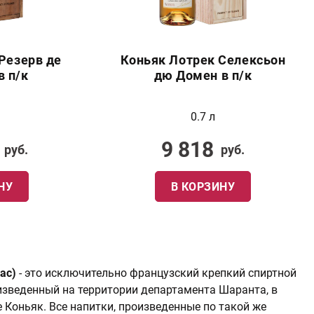
Резерв де
Коньяк Лотрек Селексьон
в п/к
дю Домен в п/к
0.7 л
9 818
руб.
руб.
НУ
В КОРЗИНУ
ac)
- это исключительно французский крепкий спиртной
изведенный на территории департамента Шаранта, в
 Коньяк. Все напитки, произведенные по такой же