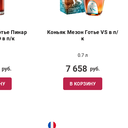
отье Пинар
Коньяк Мезон Готье VS в п/
 в п/к
к
0.7 л
7 658
руб.
руб.
НУ
В КОРЗИНУ