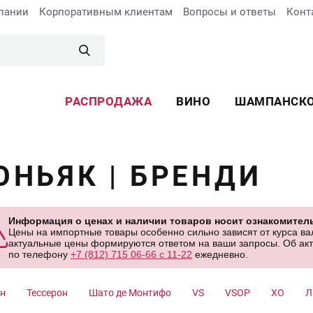
пании
Корпоративным клиентам
Вопросы и ответы
Конт
РАСПРОДАЖА
ВИНО
ШАМПАНСК
ОНЬЯК | БРЕНДИ
Информация о ценах и наличии товаров носит ознакомитель
Цены на импортные товары особенно сильно зависят от курса вал
актуальные цены формируются ответом на ваши запросы. Об акту
по телефону
+7 (812) 715 06-66 с 11-22
ежедневно.
н
Тессерон
Шато де Монтифо
VS
VSOP
XO
Л