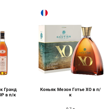
к Гранд
Коньяк Мезон Готье XO в п/
P в п/к
к