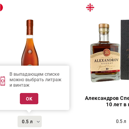
В выпадающем списке
можно выбрать литраж
и винтаж
оньяк Мезон Готье VSOP
Александров Сп
OK
10 лет в 
0.5 л
0.5 л