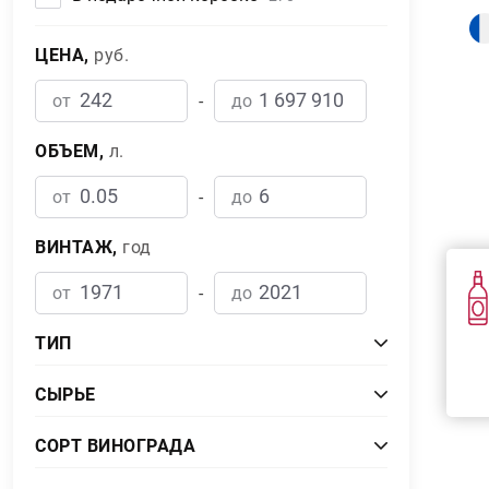
ЦЕНА,
руб.
от
-
до
ОБЪЕМ,
л.
от
-
до
ВИНТАЖ,
год
от
-
до
ТИП
К
Белое
1
СЫРЬЕ
Бренди
32
Виноградные спирты
416
СОРТ ВИНОГРАДА
Зерновые спирты
1