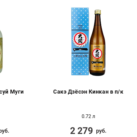
суй Муги
Сакэ Дзёсэн Кинкан в п/к
0.72 л
2 279
руб.
руб.