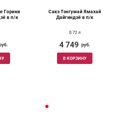
е Горики
Сакэ Тэнгумай Ямахай
зё в п/к
Дайгиндзё в п/к
0.72 л
4 749
руб.
руб.
НУ
В КОРЗИНУ