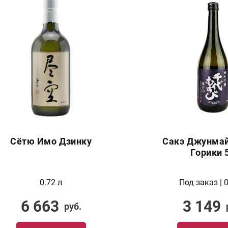
Сётю Имо Дзинку
Сакэ Джунмай
Горики 
0.72 л
Под заказ | 0
6 663
3 149
руб.