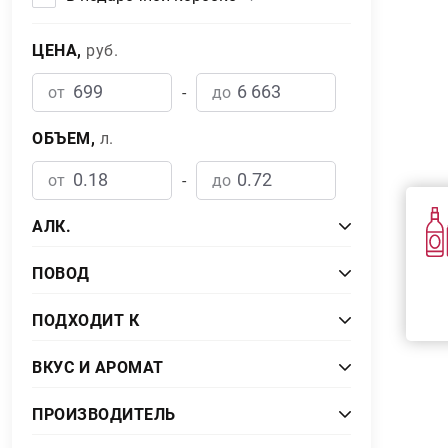
ЦЕНА,
руб.
от
-
до
ОБЪЕМ,
л.
от
-
до
AЛК.
от
-
до
ПОВОД
бизнес встреча
4
ПОДХОДИТ К
истинным гурманам
4
ВКУС И АРОМАТ
азиатская кухня
7
ПРОИЗВОДИТЕЛЬ
белая рыба
6