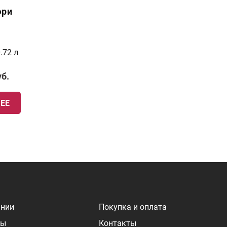
юри
.72 л
уб.
ЕЕ
ании
Покупка и оплата
ры
Контакты