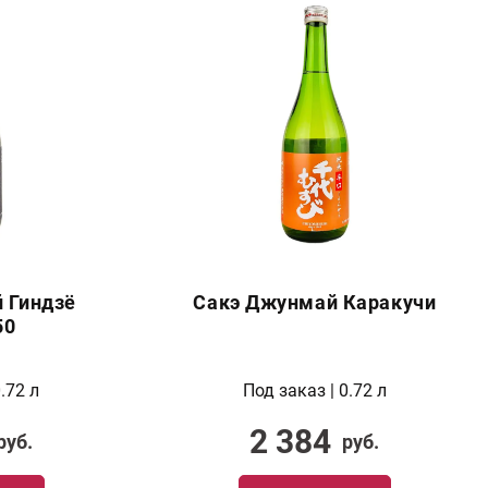
 Гиндзё
Сакэ Джунмай Каракучи
50
.72 л
Под заказ | 0.72 л
2 384
руб.
руб.