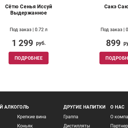
Сётю Сенья Иссуй
Сакэ Са
Выдержанное
Под заказ | 0.72 л
Под заказ | 0
1 299
899
руб.
р
ПОДРОБНЕЕ
ПОДРОБН
Й АЛКОГОЛЬ
ДРУГИЕ НАПИТКИ
О НАС
Крепкие вина
Граппа
О комп
Коньяк
Дистилляты
Партне