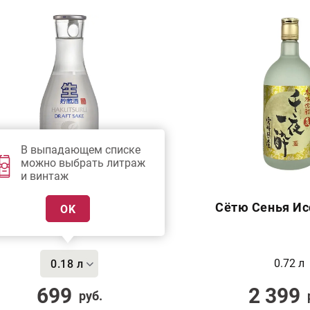
В выпадающем списке
можно выбрать литраж
и винтаж
Сакэ Дзёсэн Наматодзу
Сётю Сенья Ис
OK
0.72 л
0.18 л
699
2 399
руб.