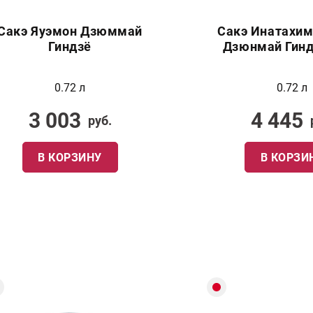
Сакэ Яуэмон Дзюммай
Сакэ Инатахим
Гиндзё
Дзюнмай Гинд
0.72 л
0.72 л
3 003
4 445
руб.
В КОРЗИНУ
В КОРЗИ