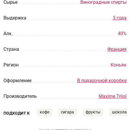
Сырье
Виноградные спирты
Выдержка
3 года
Aлк.
40%
Страна
Франция
Регион
Коньяк
Оформление
В подарочной коробке
Производитель
Maxime Trijol
кофе
сигара
фрукты
шоколад
ПОДХОДИТ К