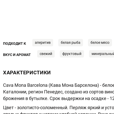
аперитив
белая рыба
белое мясо
ПОДХОДИТ К
свежий
фруктовый
минеральны
ВКУС И АРОМАТ
ХАРАКТЕРИСТИКИ
Cava Mona Barcelona (Кава Мона Барселона) - бело
Каталонии, регион Пенедес, создано из сортов ви
брожения в бутылке. Срок выдержки на осадке - 1
Цвет - золотисто-соломенный. Перляж яркий и уст