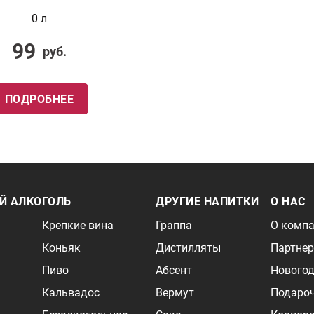
0 л
99
руб.
ПОДРОБНЕЕ
Й АЛКОГОЛЬ
ДРУГИЕ НАПИТКИ
О НАС
Крепкие вина
Граппа
О комп
Коньяк
Дистилляты
Партне
Пиво
Абсент
Новогод
Кальвадос
Вермут
Подаро