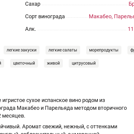
Сахар
Б
Сорт винограда
Макабео, Парель
Aлк.
11
легкие закуски
легкие салаты
морепродукты
ф
й
цветочный
живой
цитрусовый
е игристое сухое испанское вино родом из
нограда Макабео и Парельяда методом вторичного
2 месяцев.
ойчивый. Аромат свежий, нежный, с оттенками