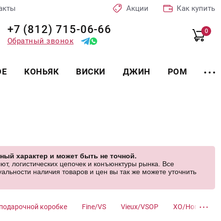
акты
Акции
Как купить
+7 (812) 715-06-66
0
Обратный звонок
ОЕ
КОНЬЯК
ВИСКИ
ДЖИН
РОМ
ный характер и может быть не точной.
ют, логистических цепочек и конъюнктуры рынка. Все
альности наличия товаров и цен вы так же можете уточнить
 подарочной коробке
Fine/VS
Vieux/VSOP
XO/Hors d'Age