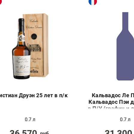
истиан Друэн 25 лет в п/к
Кальвадос Ле 
Кальвадос Пэи д
в П/У (графин и 
коробк
0.7 л
0.7 л
36 570
31 300
руб.