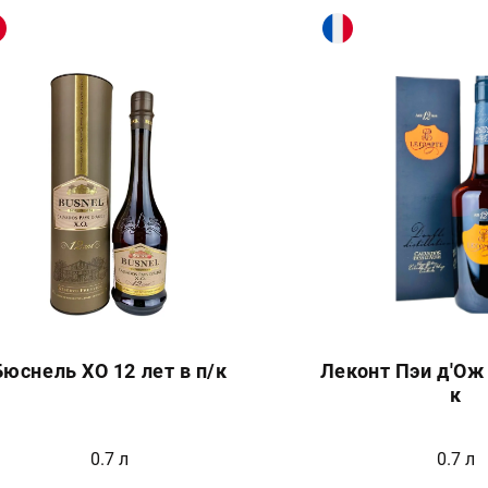
Бюснель ХО 12 лет в п/к
Леконт Пэи д'Ож 
к
0.7 л
0.7 л