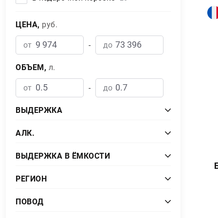
ЦЕНА,
руб.
от
-
до
ОБЪЕМ,
л.
от
-
до
ВЫДЕРЖКА
AЛК.
XO
2
от
-
до
ВЫДЕРЖКА В ЁМКОСТИ
10 лет
5
дубовая бочка
6
РЕГИОН
12 лет
5
бочка
5
Кальвадос
3
ПОВОД
14 лет
1
Нормандия
24