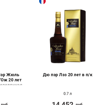
Пэр Жюль
Дю пэр Лэз 20 лет в п/к
'Ож 20 лет
деревянная
а)
0.7 л
14 452
руб.
руб.