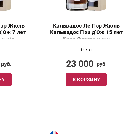
Пэр Жюль
Кальвадос Ле Пэр Жюль
'Ож 7 лет
Кальвадос Пэи д'Ож 15 лет
 в п/к
Каск Финиш в п/к
0.7 л
23 000
руб.
руб.
НУ
В КОРЗИНУ