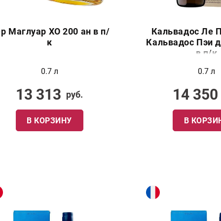
р Маглуар ХО 200 ан в п/
Кальвадос Ле 
к
Кальвадос Пэи д
в п/к
0.7 л
0.7 л
13 313
14 350
руб.
В КОРЗИНУ
В КОРЗИ