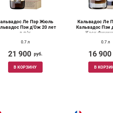
альвадос Ле Пэр Жюль
Кальвадос Ле 
львадос Пэи д'Ож 20 лет
Кальвадос Пэи д
в п/к
Каск Финиш
0.7 л
0.7 л
21 900
16 900
руб.
В КОРЗИНУ
В КОРЗИ