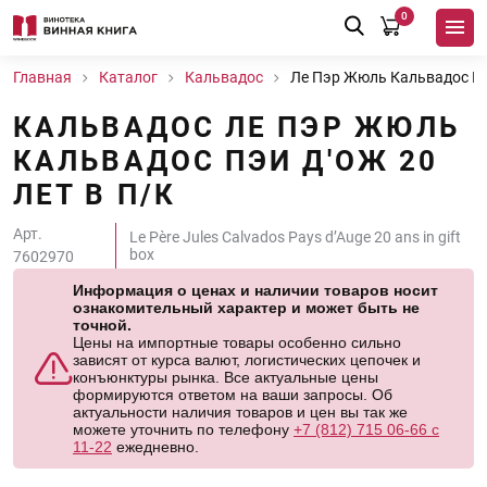
0
Главная
Каталог
Кальвадос
Ле Пэр Жюль Кальвадос Пэи
КАЛЬВАДОС ЛЕ ПЭР ЖЮЛЬ
КАЛЬВАДОС ПЭИ Д'ОЖ 20
ЛЕТ В П/К
Арт.
Le Père Jules Calvados Pays d’Auge 20 ans in gift
box
7602970
Информация о ценах и наличии товаров носит
ознакомительный характер и может быть не
точной.
Цены на импортные товары особенно сильно
зависят от курса валют, логистических цепочек и
конъюнктуры рынка. Все актуальные цены
формируются ответом на ваши запросы. Об
актуальности наличия товаров и цен вы так же
можете уточнить по телефону
+7 (812) 715 06-66 с
11-22
ежедневно.