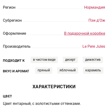
Регион
Нормандия
Субрегион
Пэи д'Ож
Оформление
В подарочной коробке
Производитель
Le Pere Jules
в чистом виде
десерт
дижестив
ПОДХОДИТ К
пряный
яблочный
карамель
ВКУС И АРОМАТ
ХАРАКТЕРИСТИКИ
ЦВЕТ
Цвет янтарный, с золотистыми оттенками.