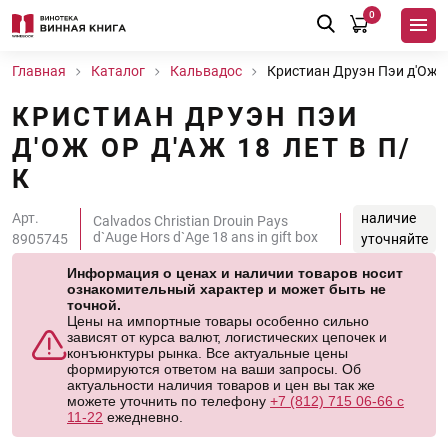
0
Главная
Каталог
Кальвадос
Кристиан Друэн Пэи д'Ож Ор
КРИСТИАН ДРУЭН ПЭИ
Д'ОЖ ОР Д'АЖ 18 ЛЕТ В П/
К
Арт.
наличие
Calvados Christian Drouin Pays
d`Auge Hors d`Age 18 ans in gift box
8905745
уточняйте
Информация о ценах и наличии товаров носит
ознакомительный характер и может быть не
точной.
Цены на импортные товары особенно сильно
зависят от курса валют, логистических цепочек и
конъюнктуры рынка. Все актуальные цены
формируются ответом на ваши запросы. Об
актуальности наличия товаров и цен вы так же
можете уточнить по телефону
+7 (812) 715 06-66 с
11-22
ежедневно.