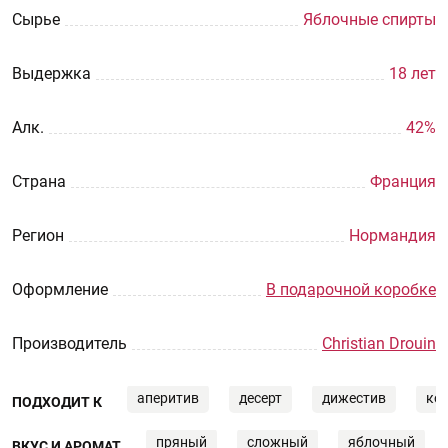
Сырье
Яблочные спирты
Выдержка
18 лет
Aлк.
42%
Страна
Франция
Регион
Нормандия
Оформление
В подарочной коробке
Производитель
Christian Drouin
аперитив
десерт
дижестив
ко
ПОДХОДИТ К
пряный
сложный
яблочный
ВКУС И АРОМАТ