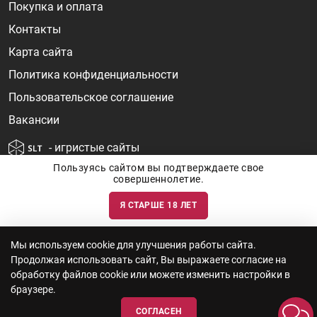
Покупка и оплата
Контакты
Карта сайта
Политика конфиденциальности
Пользовательское соглашение
Вакансии
- игристые сайты
Пользуясь сайтом вы подтверждаете свое
совершеннолетие.
Я СТАРШЕ 18 ЛЕТ
Информация о ценах и наличии товаров носит ознакомительный
характер и может быть не точной. Цены на импортные товары особенно
сильно зависят от курса валют, логистических цепочек и конъюнктуры
рынка. Все актуальные цены формируются ответом на ваши запросы. Об
актуальности наличия товаров и цен вы так же можете уточнить по
Мы используем cookie для улучшения работы сайта.
телефону
+7 (812) 715 06-66
с 11-22 ежедневно.
Продолжая использовать сайт, Вы выражаете согласие на
ООО "Винум" ИНН 7814473915, Лицензия на торговлю алкоголем: №
серия 78АА №0012735, регистрационный номер 78РПА000752 от
обработку файлов cookie или можете изменить настройки в
12.10.2023 действует по 11.10.2028
браузере.
СОГЛАСЕН
© 2010—2026 «WINEBOOK»