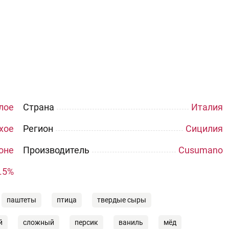
лое
Страна
Италия
хое
Регион
Сицилия
оне
Производитель
Cusumano
.5%
паштеты
птица
твердые сыры
й
сложный
персик
ваниль
мёд