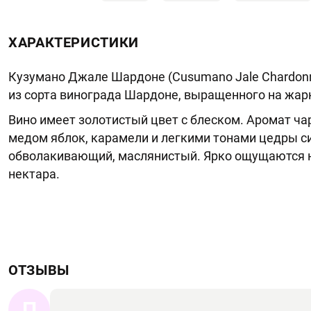
ХАРАКТЕРИСТИКИ
Кузумано Джале Шардоне (Cusumano Jale Chardonn
из сорта винограда Шардоне, выращенного на жарк
Вино имеет золотистый цвет с блеском. Аромат ча
медом яблок, карамели и легкими тонами цедры с
обволакивающий, маслянистый. Ярко ощущаются н
нектара.
ОТЗЫВЫ
П