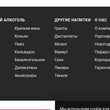
Й АЛКОГОЛЬ
ДРУГИЕ НАПИТКИ
О НАС
Крепкие вина
Граппа
О комп
Коньяк
Дистилляты
Партне
Пиво
Абсент
Новогод
Кальвадос
Вермут
Подаро
Безалкогольное
Саке
Корпор
Деликатесы
Ликеры
Гаранти
Аксессуары
Текила
и может быть не точной. Цены на импортные товары особенно сильно завися
Мы используем cookie для
 формируются ответом на ваши запросы. Об актуальности наличия товаров и