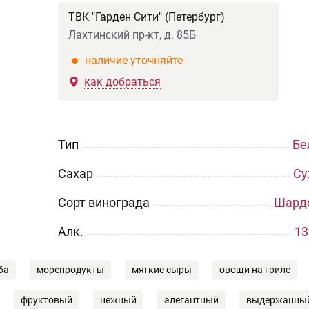
ТВК "Гарден Сити" (Петербург)
Лахтинский пр-кт, д. 85Б
наличие уточняйте
как добраться
Тип
Бе
Сахар
Су
Сорт винограда
Шард
Aлк.
13
ба
морепродукты
мягкие сыры
овощи на гриле
фруктовый
нежный
элегантный
выдержанны