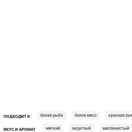
белая рыба
белое мясо
красная ры
ПОДХОДИТ К
мягкий
округлый
маслянистый
ВКУС И АРОМАТ