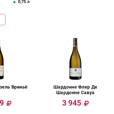
0,75
л
Г
оель Вриньё
Шардонне Флер Де
Шардонне Савуа
99
3 945