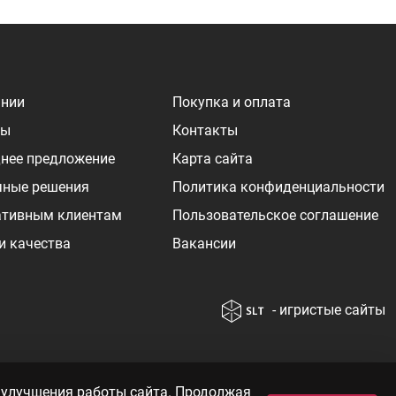
ании
Покупка и оплата
ры
Контакты
нее предложение
Карта сайта
чные решения
Политика конфиденциальности
ативным клиентам
Пользовательское соглашение
и качества
Вакансии
- игристые сайты
т от курса
© 2010—2026 «WINEBOOK»
 улучшения работы сайта. Продолжая
 цен вы так