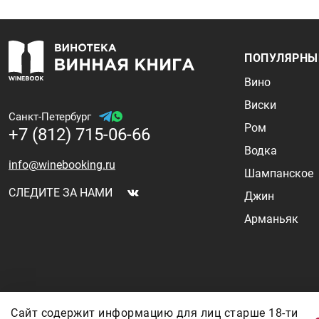
ПОПУЛЯРНЫ
Вино
Виски
Санкт-Петербург
Ром
+7 (812) 715-06-66
Водка
info@winebooking.ru
Шампанское
СЛЕДИТЕ ЗА НАМИ
Джин
Арманьяк
Информация о ценах и наличии товаров носит ознакомительный характер 
Сайт содержит информацию для лиц старше 18-ти
валют, логистических цепочек и конъюнктуры рынка. Все актуальные цены