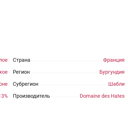
лое
Страна
Франция
хое
Регион
Бургундия
оне
Субрегион
Шабли
13%
Производитель
Domaine des Hates