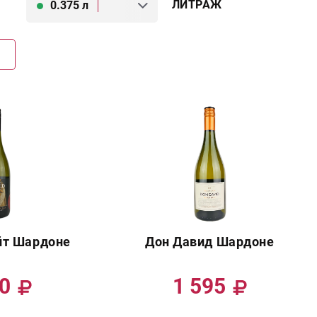
ЛИТРАЖ
0.375 л
Г
йт Шардоне
Дон Давид Шардоне
90
1 595