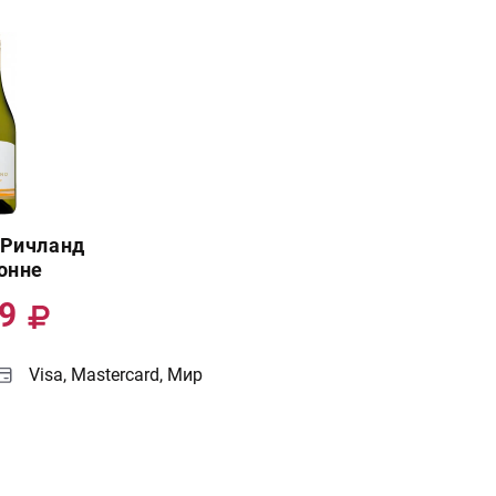
 Ричланд
онне
99
Visa, Mastercard, Мир