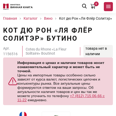
0
Главная
Каталог
Вино
Кот дю Рон «Ля Флёр Солитэр» Б
КОТ ДЮ РОН «ЛЯ ФЛЁР
СОЛИТЭР» БУТИНО
Арт.
товара нет в
Cotes du Rhone «La Fleur
Solitaire» Boutinot
1156516
наличии
Информация о ценах и наличии товаров носит
ознакомительный характер и может быть не
точной.
Цены на импортные товары особенно сильно
зависят от курса валют, логистических цепочек и
конъюнктуры рынка. Все актуальные цены
формируются ответом на ваши запросы. Об
актуальности наличия товаров и цен вы так же
можете уточнить по телефону
+7 (812) 715 06-66 с
11-22
ежедневно.