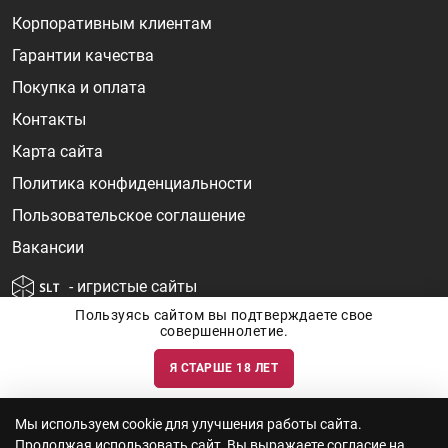
Корпоративным клиентам
Гарантии качества
Покупка и оплата
Контакты
Карта сайта
Политика конфиденциальности
Пользовательское соглашение
Вакансии
- игристые сайты
Пользуясь сайтом вы подтверждаете свое
совершеннолетие.
Я СТАРШЕ 18 ЛЕТ
Информация о ценах и наличии товаров носит ознакомительный
характер и может быть не точной. Цены на импортные товары особенно
сильно зависят от курса валют, логистических цепочек и конъюнктуры
рынка. Все актуальные цены формируются ответом на ваши запросы. Об
актуальности наличия товаров и цен вы так же можете уточнить по
Мы используем cookie для улучшения работы сайта.
телефону
+7 (812) 715 06-66
с 11-22 ежедневно.
Продолжая использовать сайт, Вы выражаете согласие на
ООО "Винум" ИНН 7814473915, Лицензия на торговлю алкоголем: №