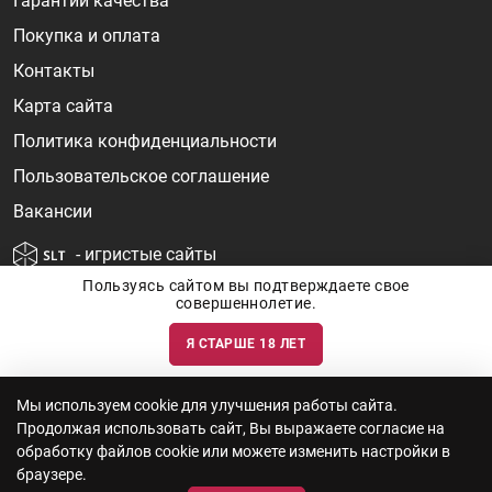
Гарантии качества
Покупка и оплата
Контакты
Карта сайта
Политика конфиденциальности
Пользовательское соглашение
Вакансии
- игристые сайты
Пользуясь сайтом вы подтверждаете свое
совершеннолетие.
Я СТАРШЕ 18 ЛЕТ
Информация о ценах и наличии товаров носит ознакомительный
характер и может быть не точной. Цены на импортные товары особенно
сильно зависят от курса валют, логистических цепочек и конъюнктуры
рынка. Все актуальные цены формируются ответом на ваши запросы. Об
актуальности наличия товаров и цен вы так же можете уточнить по
Мы используем cookie для улучшения работы сайта.
телефону
+7 (812) 715 06-66
с 11-22 ежедневно.
Продолжая использовать сайт, Вы выражаете согласие на
ООО "Винум" ИНН 7814473915, Лицензия на торговлю алкоголем: №
серия 78АА №0012735, регистрационный номер 78РПА000752 от
обработку файлов cookie или можете изменить настройки в
12.10.2023 действует по 11.10.2028
браузере.