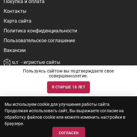
Покупка и оплата
Контакты
Карта сайта
Политика конфиденциальности
Пользовательское соглашение
Вакансии
- игристые сайты
Пользуясь сайтом вы подтверждаете свое
совершеннолетие.
Я СТАРШЕ 18 ЛЕТ
Информация о ценах и наличии товаров носит ознакомительный
характер и может быть не точной. Цены на импортные товары особенно
сильно зависят от курса валют, логистических цепочек и конъюнктуры
рынка. Все актуальные цены формируются ответом на ваши запросы. Об
актуальности наличия товаров и цен вы так же можете уточнить по
Мы используем cookie для улучшения работы сайта.
телефону
+7 (812) 715 06-66
с 11-22 ежедневно.
Продолжая использовать сайт, Вы выражаете согласие на
ООО "Винум" ИНН 7814473915, Лицензия на торговлю алкоголем: №
серия 78АА №0012735, регистрационный номер 78РПА000752 от
обработку файлов cookie или можете изменить настройки в
12.10.2023 действует по 11.10.2028
браузере.
СОГЛАСЕН
© 2010—2026 «WINEBOOK»