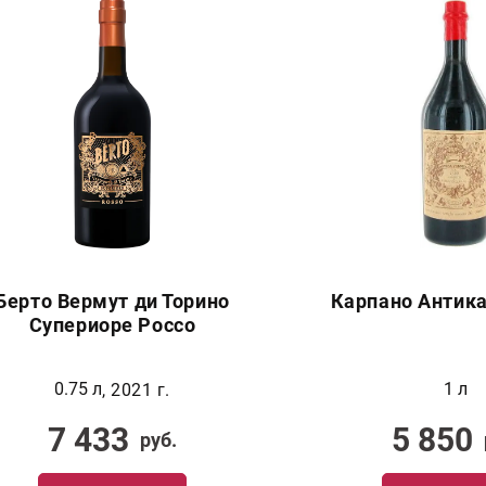
Берто Вермут ди Торино
Карпано Антик
Супериоре Россо
0.75 л
1 л
, 2021 г.
7 433
5 850
руб.