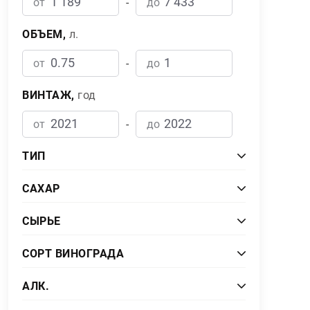
от
-
до
ОБЪЕМ,
л.
от
-
до
ВИНТАЖ,
год
от
-
до
ТИП
Белое
9
САХАР
Вермут
5
Полусухое
1
СЫРЬЕ
Красное
6
Сладкое
17
СОРТ ВИНОГРАДА
Сухое
1
Виноградные спирты
7
AЛК.
Экстра Драй
1
Сахарный тростник
4