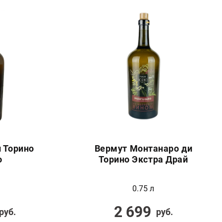
 Торино
Вермут Монтанаро ди
о
Торино Экстра Драй
0.75 л
2 699
руб.
руб.