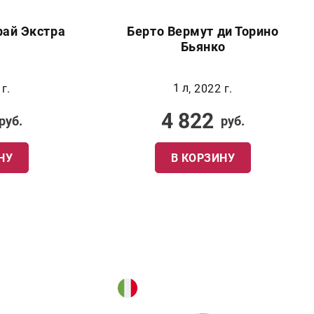
рай Экстра
Берто Вермут ди Торино
Бьянко
1 л
 г.
, 2022 г.
4 822
руб.
руб.
НУ
В КОРЗИНУ