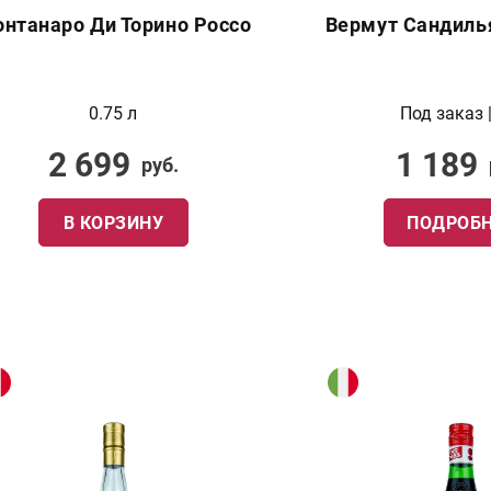
нтанаро Ди Торино Россо
Вермут Сандиль
0.75 л
Под заказ |
2 699
1 189
руб.
В КОРЗИНУ
ПОДРОБН