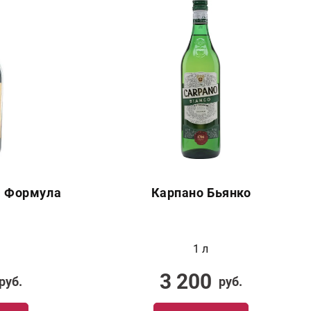
а Формула
Карпано Бьянко
1 л
3 200
руб.
руб.