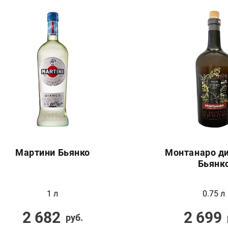
Мартини Бьянко
Монтанаро ди
Бьянк
1 л
0.75 л
2 682
2 699
руб.