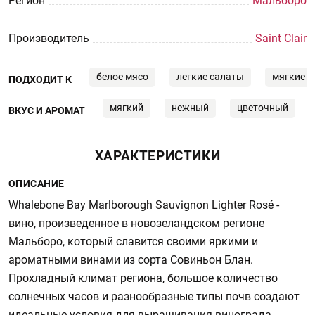
Регион
Мальборо
Производитель
Saint Clair
белое мясо
легкие салаты
мягкие 
ПОДХОДИТ К
мягкий
нежный
цветочный
ВКУС И АРОМАТ
ХАРАКТЕРИСТИКИ
ОПИСАНИЕ
Whalebone Bay Marlborough Sauvignon Lighter Rosé -
вино, произведенное в новозеландском регионе
Мальборо, который славится своими яркими и
ароматными винами из сорта Совиньон Блан.
Прохладный климат региона, большое количество
солнечных часов и разнообразные типы почв создают
идеальные условия для выращивания винограда