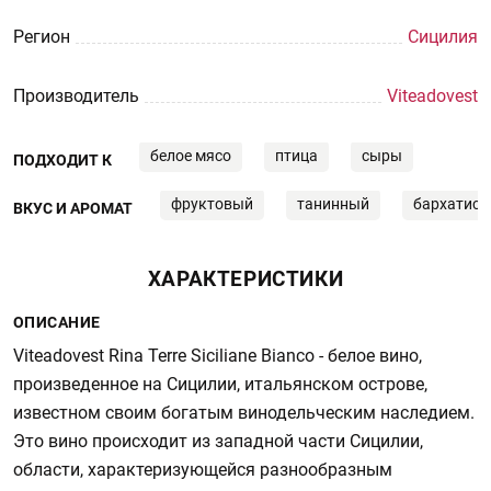
Регион
Сицилия
Производитель
Viteadovest
белое мясо
птица
сыры
ПОДХОДИТ К
фруктовый
танинный
бархатис
ВКУС И АРОМАТ
ХАРАКТЕРИСТИКИ
ОПИСАНИЕ
Viteadovest Rina Terre Siciliane Bianco - белое вино,
произведенное на Сицилии, итальянском острове,
известном своим богатым винодельческим наследием.
Это вино происходит из западной части Сицилии,
области, характеризующейся разнообразным