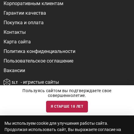
Корпоративным клиентам
Гарантии качества
Покупка и оплата
Контакты
Карта сайта
Политика конфиденциальности
Пользовательское соглашение
Вакансии
- игристые сайты
Пользуясь сайтом вы подтверждаете свое
совершеннолетие.
Я СТАРШЕ 18 ЛЕТ
Информация о ценах и наличии товаров носит ознакомительный
характер и может быть не точной. Цены на импортные товары особенно
сильно зависят от курса валют, логистических цепочек и конъюнктуры
рынка. Все актуальные цены формируются ответом на ваши запросы. Об
актуальности наличия товаров и цен вы так же можете уточнить по
Мы используем cookie для улучшения работы сайта.
телефону
+7 (812) 715 06-66
с 11-22 ежедневно.
Продолжая использовать сайт, Вы выражаете согласие на
ООО "Винум" ИНН 7814473915, Лицензия на торговлю алкоголем: №