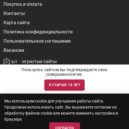
Покупка и оплата
Контакты
Карта сайта
Политика конфиденциальности
Пользовательское соглашение
Вакансии
- игристые сайты
Пользуясь сайтом вы подтверждаете свое
совершеннолетие.
Я СТАРШЕ 18 ЛЕТ
Информация о ценах и наличии товаров носит ознакомительный
характер и может быть не точной. Цены на импортные товары особенно
сильно зависят от курса валют, логистических цепочек и конъюнктуры
рынка. Все актуальные цены формируются ответом на ваши запросы. Об
актуальности наличия товаров и цен вы так же можете уточнить по
Мы используем cookie для улучшения работы сайта.
телефону
+7 (812) 715 06-66
с 11-22 ежедневно.
Продолжая использовать сайт, Вы выражаете согласие на
ООО "Винум" ИНН 7814473915, Лицензия на торговлю алкоголем: №
серия 78АА №0012735, регистрационный номер 78РПА000752 от
обработку файлов cookie или можете изменить настройки в
12.10.2023 действует по 11.10.2028
браузере.
СОГЛАСЕН