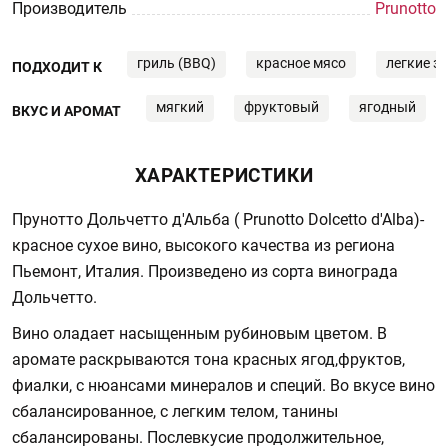
Производитель
Prunotto
гриль (BBQ)
красное мясо
легкие з
ПОДХОДИТ К
мягкий
фруктовый
ягодный
ВКУС И АРОМАТ
ХАРАКТЕРИСТИКИ
Прунотто Дольчетто д'Альба ( Prunotto Dolcetto d'Alba)-
красное сухое вино, высокого качества из региона
Пьемонт, Италия. Произведено из сорта винограда
Дольчетто.
Вино оладает насыщенным рубиновым цветом. В
аромате раскрываются тона красных ягод,фруктов,
фиалки, с нюансами минералов и специй. Во вкусе вино
сбалансированное, с легким телом, танины
сбалансированы. Послевкусие продолжительное,