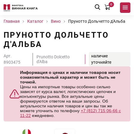
0
Главная
Каталог
Вино
Прунотто Дольчетто д'Альба
ПРУНОТТО ДОЛЬЧЕТТО
Д'АЛЬБА
Арт.
наличие
Prunotto Dolcetto
d'Alba
8903475
уточняйте
Информация о ценах и наличии товаров носит
ознакомительный характер и может быть не
точной.
Цены на импортные товары особенно сильно
зависят от курса валют, логистических цепочек и
конъюнктуры рынка. Все актуальные цены
формируются ответом на ваши запросы. Об
актуальности наличия товаров и цен вы так же
можете уточнить по телефону
+7 (812) 715 06-66 с
11-22
ежедневно.