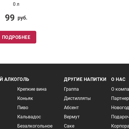
0 л
99
руб.
ПОДРОБНЕЕ
Й АЛКОГОЛЬ
ДРУГИЕ НАПИТКИ
О НАС
Крепкие вина
Граппа
О комп
Коньяк
Дистилляты
Партне
Пиво
Абсент
Новогод
Кальвадос
Вермут
Подаро
Безалкогольное
Саке
Корпор