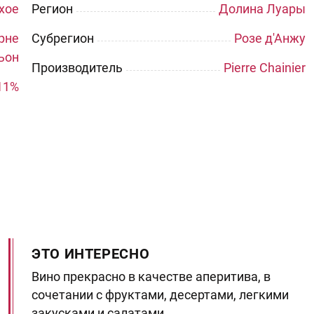
хое
Регион
Долина Луары
ерне
Субрегион
Розе д'Анжу
ьон
Производитель
Pierre Chainier
11%
ЭТО ИНТЕРЕСНО
Вино прекрасно в качестве аперитива, в
сочетании с фруктами, десертами, легкими
закусками и салатами.