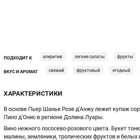
аперитив
легкие салаты
фрукты
ПОДХОДИТ К
свежий
фруктовый
ягодный
ВКУС И АРОМАТ
ХАРАКТЕРИСТИКИ
В основе Пьер Шанье Розе д'Анжу лежит купаж сор
Пино д'Онис в регионе Долина Луары.
Вино нежного лососево-розового цвета. Букет тонк
малины, земляники, тропических фруктов и белых ц