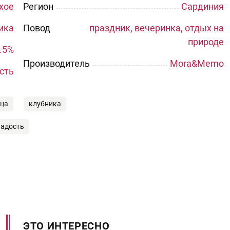
хое
Регион
Сардиния
ика
Повод
праздник, вечеринка, отдых на
природе
.5%
Производитель
Mora&Memo
сть
ица
клубника
ладость
ЭТО ИНТЕРЕСНО