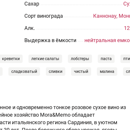
Сахар
Су
Сорт винограда
Каннонау, Мон
Aлк.
12
Выдержка в ёмкости
нейтральная емко
креветки
легкие салаты
лобстеры
паста
пт
сладковатый
сливки
чистый
малина
с
ое и одновременно тонкое розовое сухое вино из
мейное хозяйство Mora&Memo обладает
сти итальянского региона Сардиния, в уютном
т 30 лет. После бережного сбора урожая, ягоды