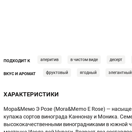
аперитив
в чистом виде
десерт
ПОДХОДИТ К
фруктовый
ягодный
элегантный
ВКУС И АРОМАТ
ХАРАКТЕРИСТИКИ
Мора&Мемо Э Розе (Mora&Memo E Rose) — насыщенн
купажа сортов винограда Каннонау и Моника. Се
высококачественными виноградниками в южной ча
местечке Изола дей Нураги. Возраст лоз составляе