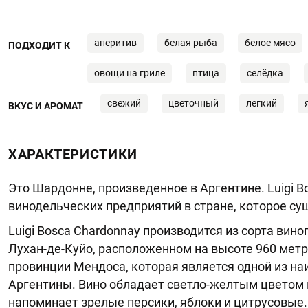
аперитив
белая рыба
белое мясо
ПОДХОДИТ К
овощи на гриле
птица
селёдка
свежий
цветочный
легкий
ВКУС И АРОМАТ
ХАРАКТЕРИСТИКИ
Это Шардонне, произведенное в Аргентине. Luigi B
винодельческих предприятий в стране, которое сущ
Luigi Bosca Chardonnay производится из сорта вин
Лухан-де-Куйо, расположенном на высоте 960 метр
провинции Мендоса, которая является одной из н
Аргентины. Вино обладает светло-желтым цветом 
напоминает зрелые персики, яблоки и цитрусовые.