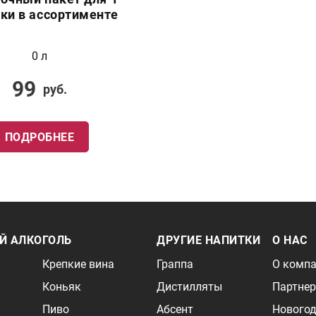
ки в ассортименте
0 л
99
руб.
ПОДРОБНЕЕ
Й АЛКОГОЛЬ
ДРУГИЕ НАПИТКИ
О НАС
Крепкие вина
Граппа
О комп
Коньяк
Дистилляты
Партне
Пиво
Абсент
Новогод