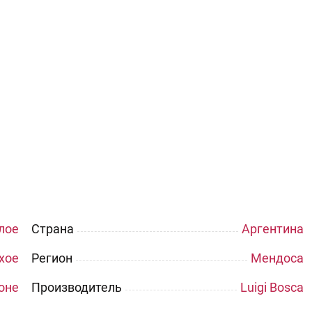
лое
Страна
Аргентина
хое
Регион
Мендоса
оне
Производитель
Luigi Bosca