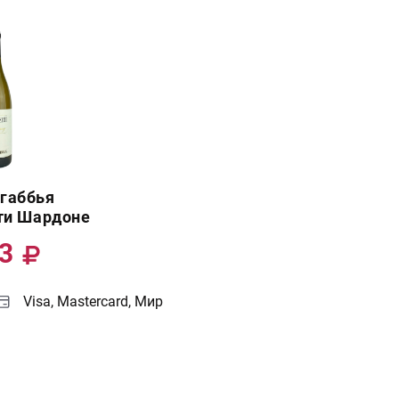
габбья
ти Шардоне
43
Visa, Mastercard, Мир