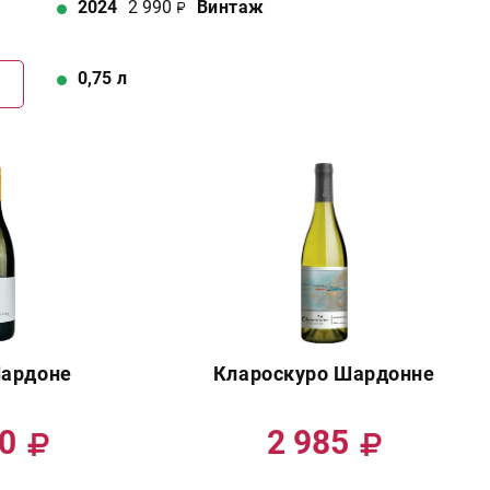
2024
2 990
Винтаж
0,75
л
Г
Шардоне
Клароскуро Шардонне
00
2 985