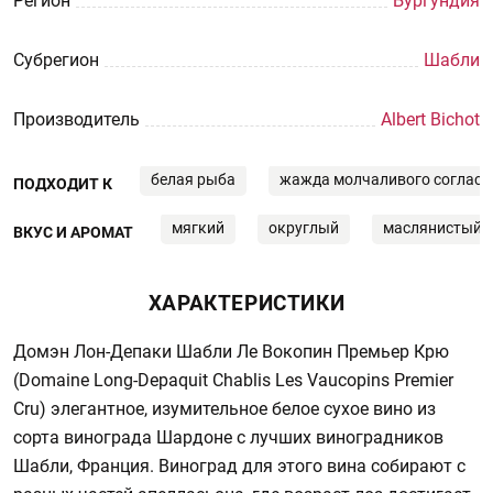
Регион
Бургундия
Субрегион
Шабли
Производитель
Albert Bichot
белая рыба
жажда молчаливого согласи
ПОДХОДИТ К
мягкий
округлый
маслянистый
ВКУС И АРОМАТ
ХАРАКТЕРИСТИКИ
Домэн Лон-Депаки Шабли Ле Вокопин Премьер Крю
(Domaine Long-Depaquit Chablis Les Vaucopins Premier
Cru) элегантное, изумительное белое сухое вино из
сорта винограда Шардоне с лучших виноградников
Шабли, Франция. Виноград для этого вина собирают с