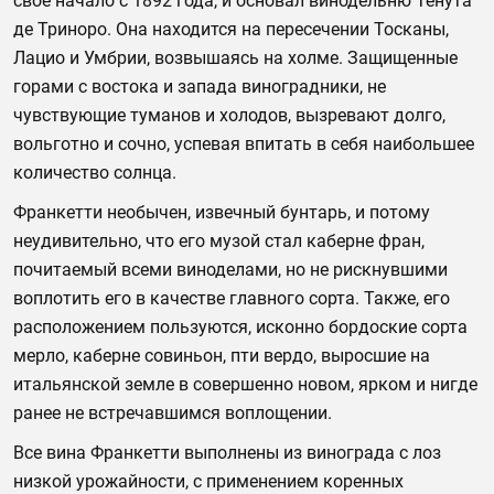
свое начало с 1892 года, и основал винодельню Тенута
де Триноро. Она находится на пересечении Тосканы,
Лацио и Умбрии, возвышаясь на холме. Защищенные
горами с востока и запада виноградники, не
чувствующие туманов и холодов, вызревают долго,
вольготно и сочно, успевая впитать в себя наибольшее
количество солнца.
Франкетти необычен, извечный бунтарь, и потому
неудивительно, что его музой стал каберне фран,
почитаемый всеми виноделами, но не рискнувшими
воплотить его в качестве главного сорта. Также, его
расположением пользуются, исконно бордоские сорта
мерло, каберне совиньон, пти вердо, выросшие на
итальянской земле в совершенно новом, ярком и нигде
ранее не встречавшимся воплощении.
Все вина Франкетти выполнены из винограда с лоз
низкой урожайности, с применением коренных