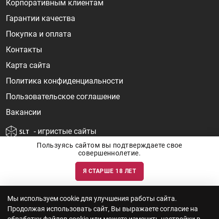
Корпоративным клиентам
Гарантии качества
Покупка и оплата
Контакты
Карта сайта
Политика конфиденциальности
Пользовательское соглашение
Вакансии
- игристые сайты
Пользуясь сайтом вы подтверждаете свое
совершеннолетие.
Я СТАРШЕ 18 ЛЕТ
Информация о ценах и наличии товаров носит ознакомительный
характер и может быть не точной. Цены на импортные товары особенно
сильно зависят от курса валют, логистических цепочек и конъюнктуры
рынка. Все актуальные цены формируются ответом на ваши запросы. Об
актуальности наличия товаров и цен вы так же можете уточнить по
Мы используем cookie для улучшения работы сайта.
телефону
+7 (812) 715 06-66
с 11-22 ежедневно.
Продолжая использовать сайт, Вы выражаете согласие на
ООО "Винум" ИНН 7814473915, Лицензия на торговлю алкоголем: №
серия 78АА №0012735, регистрационный номер 78РПА000752 от