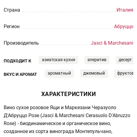
Страна
Италия
Регион
Абруццо
Производитель
Jasci & Marchesani
азиатская кухня
аперитив
десерт
ПОДХОДИТ К
ароматный
джемовый
фруктов
ВКУС И АРОМАТ
ХАРАКТЕРИСТИКИ
Вино сухое розовое Ящи и Маркезани Черазуоло
Д'Абруццо Розе (Jasci & Marchesani Cerasuolo D'Abruzzo
Rose) - биодинамическое и органическое вино,
созданное из сорта винограда Монтепульчано,