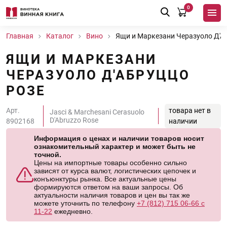
0
Главная
Каталог
Вино
Ящи и Маркезани Черазуоло Д'А
ЯЩИ И МАРКЕЗАНИ
ЧЕРАЗУОЛО Д'АБРУЦЦО
РОЗЕ
Арт.
товара нет в
Jasci & Marchesani Cerasuolo
D'Abruzzo Rose
8902168
наличии
Информация о ценах и наличии товаров носит
ознакомительный характер и может быть не
точной.
Цены на импортные товары особенно сильно
зависят от курса валют, логистических цепочек и
конъюнктуры рынка. Все актуальные цены
формируются ответом на ваши запросы. Об
актуальности наличия товаров и цен вы так же
можете уточнить по телефону
+7 (812) 715 06-66 с
11-22
ежедневно.