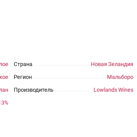
лое
Страна
Новая Зеландия
хое
Регион
Мальборо
лан
Производитель
Lowlands Wines
13%