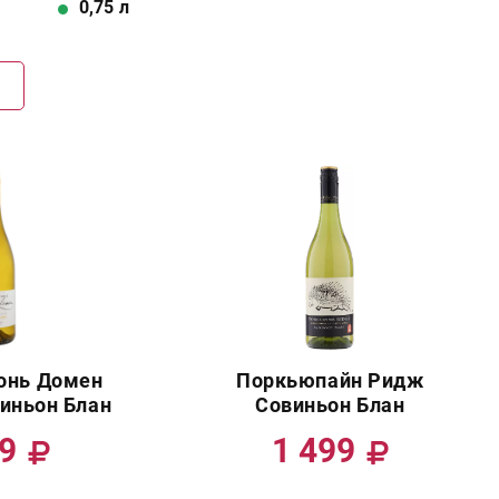
0,75
л
Г
конь Домен
Поркьюпайн Ридж
иньон Блан
Совиньон Блан
99
1 499