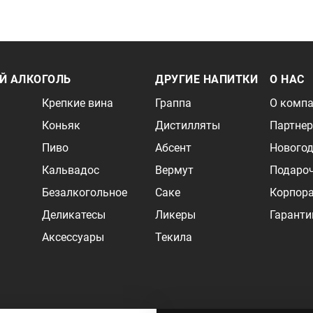
Й АЛКОГОЛЬ
ДРУГИЕ НАПИТКИ
О НАС
Крепкие вина
Граппа
О комп
Коньяк
Дистилляты
Партне
Пиво
Абсент
Новогод
Кальвадос
Вермут
Подаро
Безалкогольное
Саке
Корпор
Деликатесы
Ликеры
Гаранти
Аксессуары
Текила