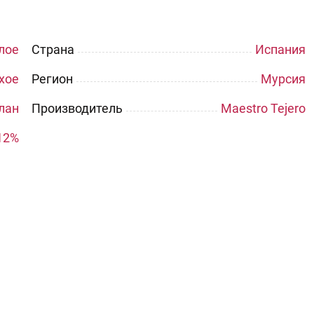
лое
Страна
Испания
хое
Регион
Мурсия
лан
Производитель
Maestro Tejero
12%