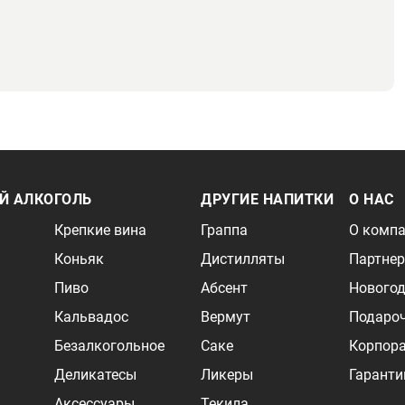
Й АЛКОГОЛЬ
ДРУГИЕ НАПИТКИ
О НАС
Крепкие вина
Граппа
О комп
Коньяк
Дистилляты
Партне
Пиво
Абсент
Новогод
Кальвадос
Вермут
Подаро
Безалкогольное
Саке
Корпор
Деликатесы
Ликеры
Гаранти
Аксессуары
Текила