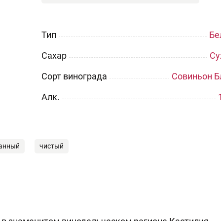
Тип
Бе
Сахар
Су
Сорт винограда
Совиньон Б
Aлк.
анный
чистый