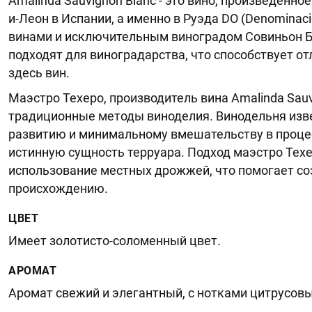
Amalinda Sauvignon Blanc - это вино, произведенн
и-Леон в Испании, а именно в Руэда DO (Denominac
винами и исключительным виноградом Совиньон Бл
подходят для виноградарства, что способствует 
здесь вин.
Маэстро Техеро, производитель вина Amalinda Sauv
традиционные методы виноделия. Винодельня изв
развитию и минимальному вмешательству в процес
истинную сущность терруара. Подход маэстро Техе
использование местных дрожжей, что помогает со
происхождению.
ЦВЕТ
Имеет золотисто-соломенный цвет.
АРОМАТ
Аромат свежий и элегантный, с нотками цитрусовых