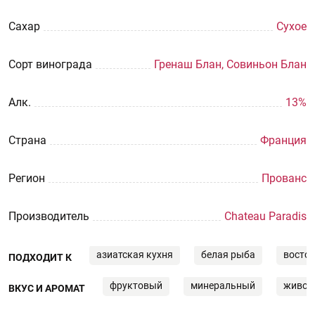
Сахар
Сухое
Сорт винограда
Гренаш Блан, Совиньон Блан
Aлк.
13%
Страна
Франция
Регион
Прованс
Производитель
Chateau Paradis
азиатская кухня
белая рыба
восточ
ПОДХОДИТ К
фруктовый
минеральный
живой
ВКУС И АРОМАТ