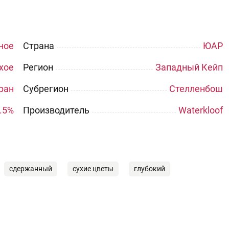
ное
Страна
ЮАР
хое
Регион
Западный Кейп
ран
Субрегион
Стелленбош
.5%
Производитель
Waterkloof
сдержанный
сухие цветы
глубокий