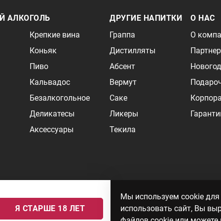
Й АЛКОГОЛЬ
ДРУГИЕ НАПИТКИ
О НАС
Крепкие вина
Граппа
О комп
Коньяк
Дистилляты
Партне
Пиво
Абсент
Новогод
Кальвадос
Вермут
Подаро
Безалкогольное
Саке
Корпор
Деликатесы
Ликеры
Гаранти
Аксессуары
Текила
и может быть не точной. Цены на импортные товары особенно сильно завися
Мы используем cookie для
 формируются ответом на ваши запросы. Об актуальности наличия товаров и
Я СТАРШЕ 18 ЛЕТ
использовать сайт, Вы вы
: № серия 78АА №0012735, регистрационный номер 78РПА000752 от
файлов cookie или можете 