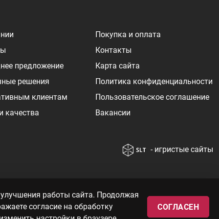
ании
Покупка и оплата
ры
Контакты
нее предложение
Карта сайта
чные решения
Политика конфиденциальности
ативным клиентам
Пользовательское соглашение
и качества
Вакансии
- игристые сайты
т от курса
© 2010—2026 «WINEBOOK»
 улучшения работы сайта. Продолжая
 цен вы так
ражаете согласие на обработку
СОГЛАСЕН
изменить настройки в браузере.