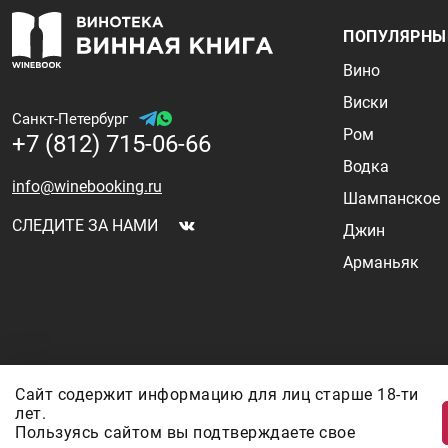
ПОПУЛЯРНЫ
Вино
Виски
Санкт-Петербург
Ром
+7 (812) 715-06-66
Водка
info@winebooking.ru
Шампанское
СЛЕДИТЕ ЗА НАМИ
Джин
Арманьяк
Информация о ценах и наличии товаров носит ознакомительный характер 
Сайт содержит информацию для лиц старше 18-ти
валют, логистических цепочек и конъюнктуры рынка. Все актуальные цены
лет.
же можете уточнить по телефону
+7 (812) 715 06-66
с 11-22 ежедневно.
Пользуясь сайтом вы подтверждаете свое
ООО "Винум" ИНН 7814473915, Лицензия на торговлю алкоголем