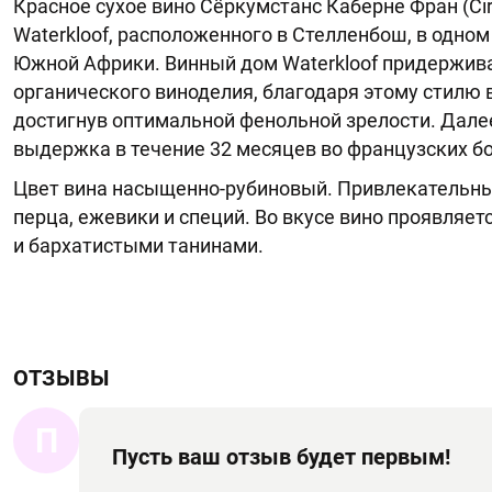
Красное сухое вино Сёркумстанс Каберне Фран (Cir
Waterkloof, расположенного в Стелленбош, в одно
Южной Африки. Винный дом Waterkloof придержив
органического виноделия, благодаря этому стилю 
достигнув оптимальной фенольной зрелости. Дале
выдержка в течение 32 месяцев во французских бо
Цвет вина насыщенно-рубиновый. Привлекательный
перца, ежевики и специй. Во вкусе вино проявляе
и бархатистыми танинами.
ОТЗЫВЫ
П
Пусть ваш отзыв будет первым!