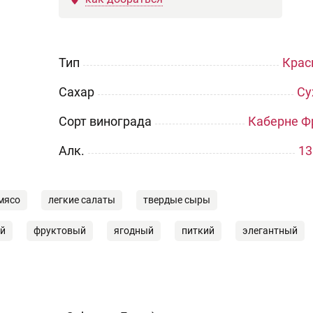
Тип
Крас
Сахар
Су
Сорт винограда
Каберне Ф
Aлк.
13
мясо
легкие салаты
твердые сыры
й
фруктовый
ягодный
питкий
элегантный