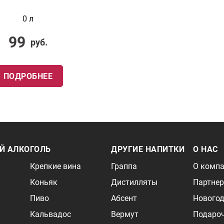
0 л
99
руб.
ПОДРОБНЕЕ
Й АЛКОГОЛЬ
ДРУГИЕ НАПИТКИ
О НАС
Крепкие вина
Граппа
О комп
Коньяк
Дистилляты
Партне
Пиво
Абсент
Новогод
Кальвадос
Вермут
Подаро