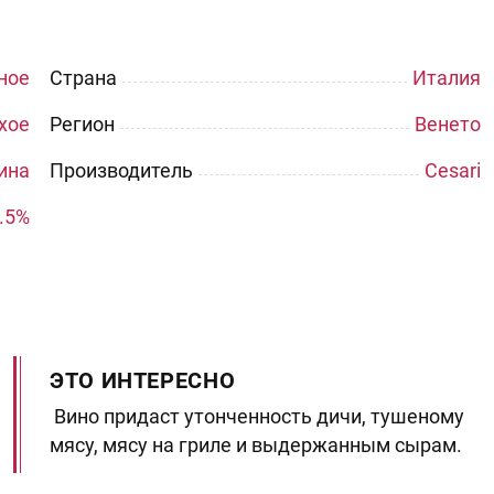
ное
Страна
Италия
хое
Регион
Венето
ина
Производитель
Cesari
.5%
ЭТО ИНТЕРЕСНО
Вино придаст утонченность дичи, тушеному
мясу, мясу на гриле и выдержанным сырам.