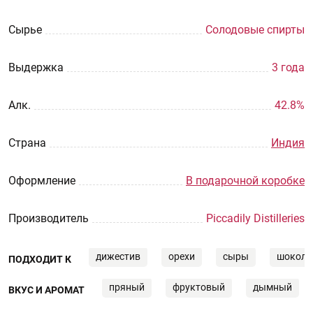
Сырье
Солодовые спирты
Выдержка
3 года
Aлк.
42.8%
Страна
Индия
Оформление
В подарочной коробке
Производитель
Piccadily Distilleries
дижестив
орехи
сыры
шокола
ПОДХОДИТ К
пряный
фруктовый
дымный
ВКУС И АРОМАТ