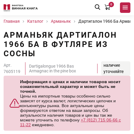
0
Главная
Каталог
Арманьяк
Дартигалон 1966 Ба Армань
АРМАНЬЯК ДАРТИГАЛОН
1966 БА В ФУТЛЯРЕ ИЗ
СОСНЫ
Арт.
наличие
Dartigalongue 1966 Bas
Armagnac in the pine box
7605119
уточняйте
Информация о ценах и наличии товаров носит
ознакомительный характер и может быть не
точной.
Цены на импортные товары особенно сильно
зависят от курса валют, логистических цепочек и
конъюнктуры рынка. Все актуальные цены
формируются ответом на ваши запросы. Об
актуальности наличия товаров и цен вы так же
можете уточнить по телефону
+7 (812) 715 06-66 с
11-22
ежедневно.