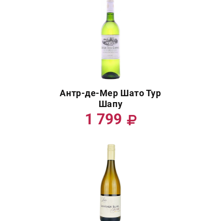
Антр-де-Мер Шато Тур
Шапу
1 799