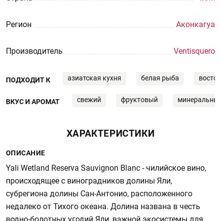
Регион
Аконкагуа
Производитель
Ventisquero
азиатская кухня
белая рыба
восточ
ПОДХОДИТ К
свежий
фруктовый
минеральны
ВКУС И АРОМАТ
ХАРАКТЕРИСТИКИ
ОПИСАНИЕ
Yali Wetland Reserva Sauvignon Blanc - чилийское вино,
происходящее с виноградников долины Яли,
субрегиона долины Сан-Антонио, расположенного
недалеко от Тихого океана. Долина названа в честь
водно-болотных угодий Яли, важной экосистемы для