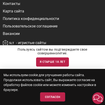
Контакты
Карта сайта
Политика конфиденциальности
Пользовательское соглашение
Вакансии
- игристые сайты
Пользуясь сайтом вы подтверждаете свое
совершеннолетие.
Я СТАРШЕ 18 ЛЕТ
Информация о ценах и наличии товаров носит ознакомительный
характер и может быть не точной. Цены на импортные товары особенно
сильно зависят от курса валют, логистических цепочек и конъюнктуры
рынка. Все актуальные цены формируются ответом на ваши запросы. Об
актуальности наличия товаров и цен вы так же можете уточнить по
Мы используем cookie для улучшения работы сайта.
телефону
+7 (812) 715 06-66
с 11-22 ежедневно.
Продолжая использовать сайт, Вы выражаете согласие на
ООО "Винум" ИНН 7814473915, Лицензия на торговлю алкоголем: №
серия 78АА №0012735, регистрационный номер 78РПА000752 от
обработку файлов cookie или можете изменить настройки в
12.10.2023 действует по 11.10.2028
браузере.
СОГЛАСЕН
© 2010—2026 «WINEBOOK»