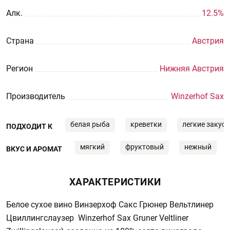
Aлк.
12.5%
Страна
Австрия
Регион
Нижняя Австрия
Производитель
Winzerhof Sax
белая рыба
креветки
легкие закуск
ПОДХОДИТ К
мягкий
фруктовый
нежный
ВКУС И АРОМАТ
ХАРАКТЕРИСТИКИ
Белое сухое вино Винзерхоф Сакс Грюнер Вельтлинер
Цвиллингслаузер Winzerhof Sax Gruner Veltliner