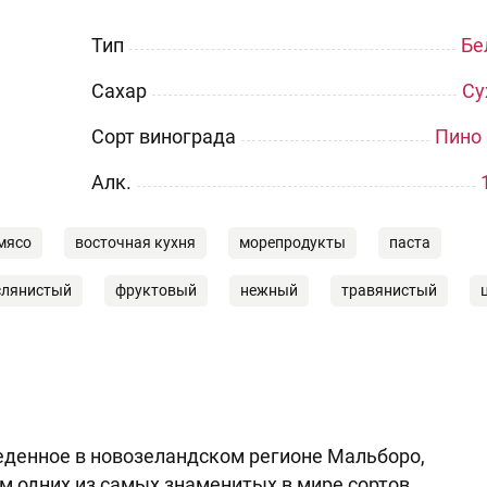
Тип
Бе
Сахар
Су
Сорт винограда
Пино 
Aлк.
мясо
восточная кухня
морепродукты
паста
слянистый
фруктовый
нежный
травянистый
зведенное в новозеландском регионе Мальборо,
м одних из самых знаменитых в мире сортов