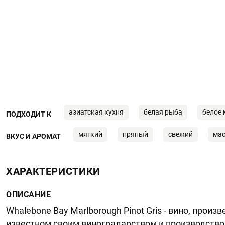
азиатская кухня
белая рыба
белое 
ПОДХОДИТ К
мягкий
пряный
свежий
ма
ВКУС И АРОМАТ
ХАРАКТЕРИСТИКИ
ОПИСАНИЕ
Whalebone Bay Marlborough Pinot Gris - вино, прои
известном своим виноградарством и производство