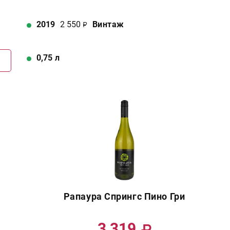
2019
2 550
Винтаж
0,75
л
Г
Рапаура Спрингс Пино Гри
3 319