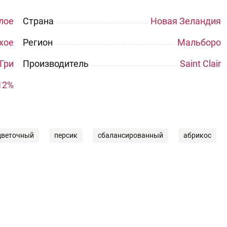
лое
Страна
Новая Зеландия
хое
Регион
Мальборо
Гри
Производитель
Saint Clair
12%
цветочный
персик
сбалансированный
абрикос