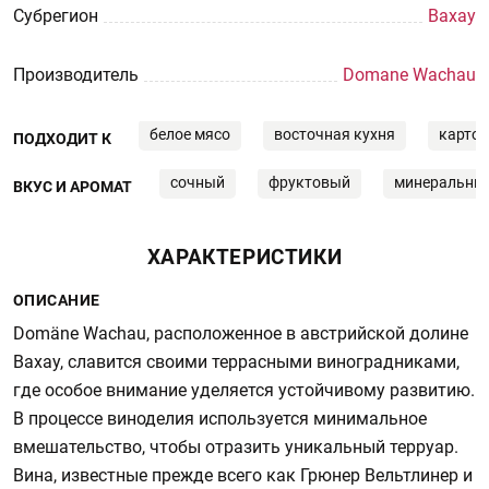
Субрегион
Вахау
Производитель
Domane Wachau
белое мясо
восточная кухня
карто
ПОДХОДИТ К
сочный
фруктовый
минеральны
ВКУС И АРОМАТ
ХАРАКТЕРИСТИКИ
ОПИСАНИЕ
Domäne Wachau, расположенное в австрийской долине
Вахау, славится своими террасными виноградниками,
где особое внимание уделяется устойчивому развитию.
В процессе виноделия используется минимальное
вмешательство, чтобы отразить уникальный терруар.
Вина, известные прежде всего как Грюнер Вельтлинер и