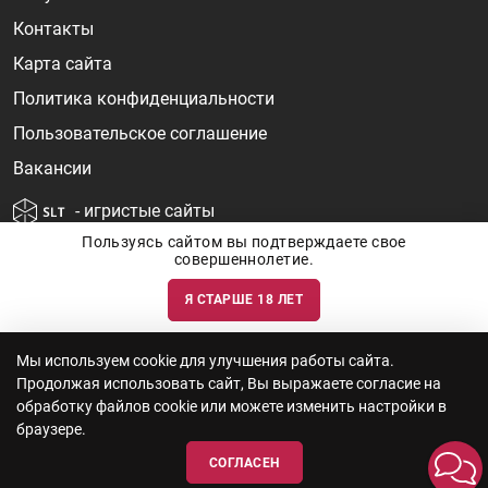
Контакты
Карта сайта
Политика конфиденциальности
Пользовательское соглашение
Вакансии
- игристые сайты
Пользуясь сайтом вы подтверждаете свое
совершеннолетие.
Я СТАРШЕ 18 ЛЕТ
Информация о ценах и наличии товаров носит ознакомительный
характер и может быть не точной. Цены на импортные товары особенно
сильно зависят от курса валют, логистических цепочек и конъюнктуры
рынка. Все актуальные цены формируются ответом на ваши запросы. Об
актуальности наличия товаров и цен вы так же можете уточнить по
Мы используем cookie для улучшения работы сайта.
телефону
+7 (812) 715 06-66
с 11-22 ежедневно.
Продолжая использовать сайт, Вы выражаете согласие на
ООО "Винум" ИНН 7814473915, Лицензия на торговлю алкоголем: №
серия 78АА №0012735, регистрационный номер 78РПА000752 от
обработку файлов cookie или можете изменить настройки в
12.10.2023 действует по 11.10.2028
браузере.
СОГЛАСЕН
© 2010—2026 «WINEBOOK»