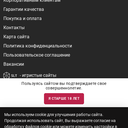
Корпоративным клиентам
Гарантии качества
Покупка и оплата
Контакты
Карта сайта
Политика конфиденциальности
Пользовательское соглашение
Вакансии
- игристые сайты
Пользуясь сайтом вы подтверждаете свое
совершеннолетие.
Я СТАРШЕ 18 ЛЕТ
Информация о ценах и наличии товаров носит ознакомительный
характер и может быть не точной. Цены на импортные товары особенно
сильно зависят от курса валют, логистических цепочек и конъюнктуры
рынка. Все актуальные цены формируются ответом на ваши запросы. Об
актуальности наличия товаров и цен вы так же можете уточнить по
Мы используем cookie для улучшения работы сайта.
телефону
+7 (812) 715 06-66
с 11-22 ежедневно.
Продолжая использовать сайт, Вы выражаете согласие на
ООО "Винум" ИНН 7814473915, Лицензия на торговлю алкоголем: №
серия 78АА №0012735, регистрационный номер 78РПА000752 от
обработку файлов cookie или можете изменить настройки в