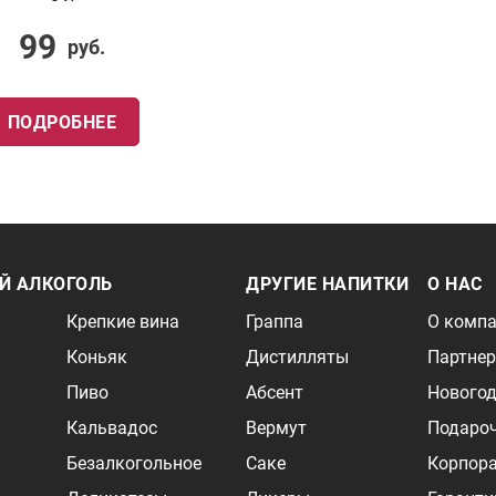
99
руб.
ПОДРОБНЕЕ
Й АЛКОГОЛЬ
ДРУГИЕ НАПИТКИ
О НАС
Крепкие вина
Граппа
О комп
Коньяк
Дистилляты
Партне
Пиво
Абсент
Новогод
Кальвадос
Вермут
Подаро
Безалкогольное
Саке
Корпор