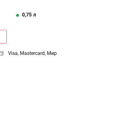
0,75
л
Г
Visa, Mastercard, Мир