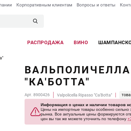
пании
Корпоративным клиентам
Вопросы и ответы
Конт
РАСПРОДАЖА
ВИНО
ШАМПАНСК
а"
ВАЛЬПОЛИЧЕЛЛА
"КА'БОТТА"
Арт. 8900426
това
Valpolicella Ripasso "Ca'Botta"
Информация о ценах и наличии товаров но
Цены на импортные товары особенно сильно за
рынка. Все актуальные цены формируются отв
цен вы так же можете уточнить по телефону
+