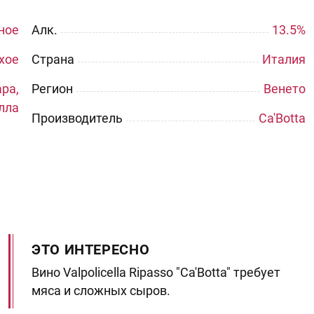
ное
Aлк.
13.5%
хое
Страна
Италия
ра,
Регион
Венето
лла
Производитель
Ca'Botta
ЭТО ИНТЕРЕСНО
Вино Valpolicella Ripasso "Ca'Botta" требует
мяса и сложных сыров.