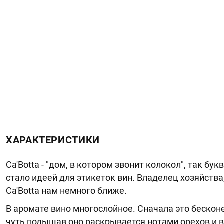
ХАРАКТЕРИСТИКИ
Ca'Botta - "дом, в котором звонит колокол", так б
стало идеей для этикеток вин. Владелец хозяйств
Ca'Botta нам немного ближе.
В аромате вино многослойное. Сначала это бескон
чуть подышав оно раскрывается нотами орехов и в