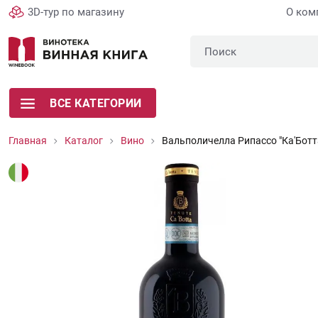
3D-тур по магазину
О ком
ВСЕ КАТЕГОРИИ
Главная
Каталог
Вино
Вальполичелла Рипассо "Ка'Ботт