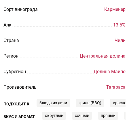
Сорт винограда
Карменер
Aлк.
13.5%
Страна
Чили
Регион
Центральная долина
Субрегион
Долина Маипо
Производитель
Tarapaca
блюда из дичи
гриль (BBQ)
красное
ПОДХОДИТ К
округлый
сочный
пряный
ВКУС И АРОМАТ