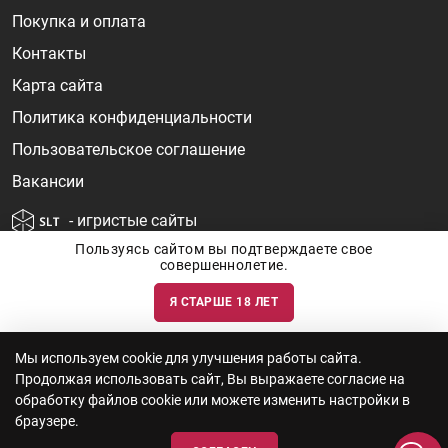
Покупка и оплата
Контакты
Карта сайта
Политика конфиденциальности
Пользовательское соглашение
Вакансии
- игристые сайты
Пользуясь сайтом вы подтверждаете свое
совершеннолетие.
Я СТАРШЕ 18 ЛЕТ
Информация о ценах и наличии товаров носит ознакомительный
характер и может быть не точной. Цены на импортные товары особенно
сильно зависят от курса валют, логистических цепочек и конъюнктуры
рынка. Все актуальные цены формируются ответом на ваши запросы. Об
актуальности наличия товаров и цен вы так же можете уточнить по
Мы используем cookie для улучшения работы сайта.
телефону
+7 (812) 715 06-66
с 11-22 ежедневно.
Продолжая использовать сайт, Вы выражаете согласие на
ООО "Винум" ИНН 7814473915, Лицензия на торговлю алкоголем: №
серия 78АА №0012735, регистрационный номер 78РПА000752 от
обработку файлов cookie или можете изменить настройки в
12.10.2023 действует по 11.10.2028
браузере.