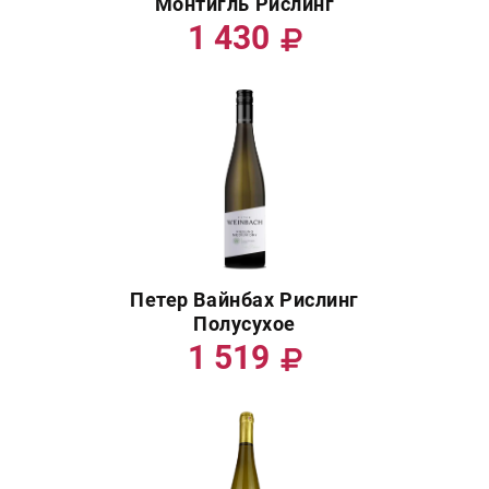
Монтигль Рислинг
1 430
Петер Вайнбах Рислинг
Полусухое
1 519