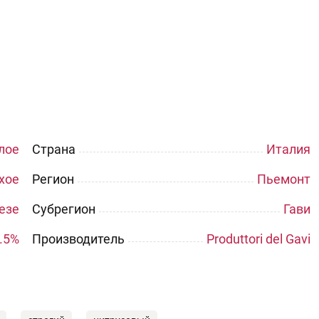
лое
Страна
Италия
хое
Регион
Пьемонт
езе
Субрегион
Гави
.5%
Производитель
Produttori del Gavi