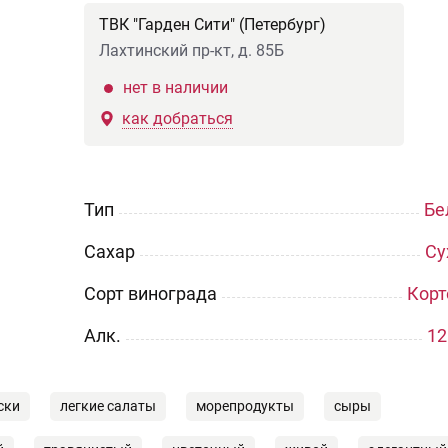
ТВК "Гарден Сити" (Петербург)
Лахтинский пр-кт, д. 85Б
нет в наличии
как добраться
Тип
Бе
Сахар
Су
Сорт винограда
Корт
Aлк.
12
ски
легкие салаты
морепродукты
сыры