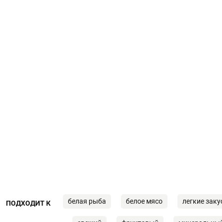
белая рыба
белое мясо
легкие заку
ПОДХОДИТ К