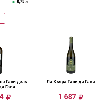
0,75
л
Г
нэ Гави дель
Ла Кьяра Гави ди Гави
ди Гави
64
1 687