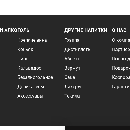
Й АЛКОГОЛЬ
ДРУГИЕ НАПИТКИ
О НАС
Крепкие вина
Граппа
О комп
Коньяк
Дистилляты
Партне
Пиво
Абсент
Новогод
Кальвадос
Вермут
Подаро
Безалкогольное
Саке
Корпор
Деликатесы
Ликеры
Гаранти
Аксессуары
Текила