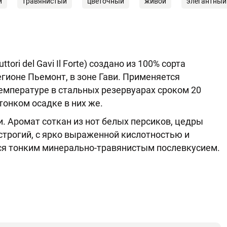
й
травянистый
цветочный
живой
элегантный
ori del Gavi Il Forte) создано из 100% сорта
гионе Пьемонт, в зоне Гави. Применяется
мпературе в стальных резервуарах сроком 20
тонком осадке в них же.
. Аромат соткан из нот белых персиков, цедры
 строгий, с ярко выраженной кислотностью и
ся тонким минерально-травянистым послевкусием.