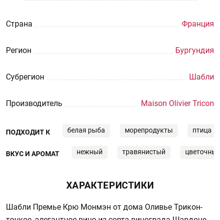
Страна
Франция
Регион
Бургундия
Субрегион
Шабли
Производитель
Maison Olivier Tricon
белая рыба
морепродукты
птица
ПОДХОДИТ К
нежный
травянистый
цветочны
ВКУС И АРОМАТ
ХАРАКТЕРИСТИКИ
Шабли Премье Крю Монмэн от дома Оливье Трикон-
тонкое, элегантное вино из сорта винограда Шардоне,