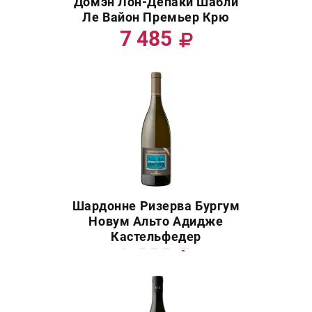
Домэн Лон-Депаки Шабли
Ле Вайон Премьер Крю
7 485
Шардонне Ризерва Бургум
Новум Альто Адидже
Кастельфедер
7 550