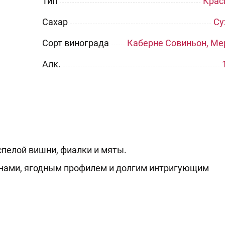
Тип
Крас
Сахар
Су
Сорт винограда
Каберне Совиньон, Ме
Aлк.
спелой вишни, фиалки и мяты.
инами, ягодным профилем и долгим интригующим