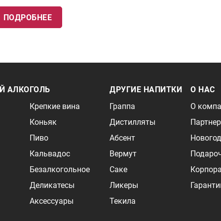
ПОДРОБНЕЕ
Й АЛКОГОЛЬ
ДРУГИЕ НАПИТКИ
О НАС
Крепкие вина
Граппа
О комп
Коньяк
Дистилляты
Партне
Пиво
Абсент
Новогод
Кальвадос
Вермут
Подаро
Безалкогольное
Саке
Корпор
Деликатесы
Ликеры
Гаранти
Аксессуары
Текила