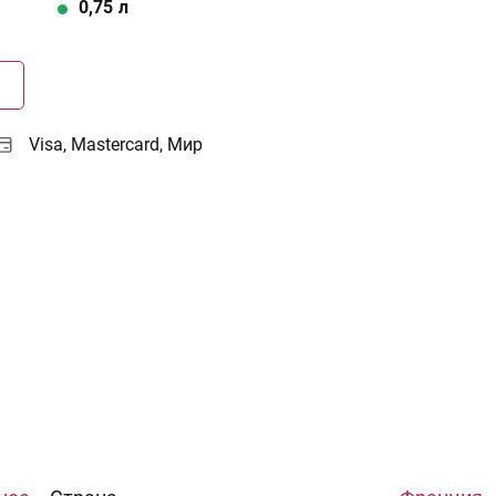
0,75
л
Г
Visa, Mastercard, Мир