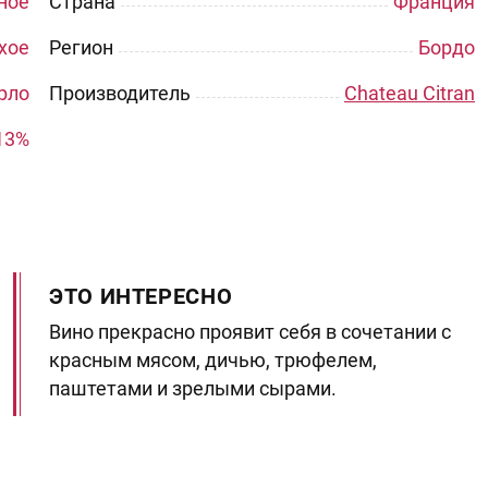
ное
Страна
Франция
хое
Регион
Бордо
рло
Производитель
Chateau Citran
13%
ЭТО ИНТЕРЕСНО
Вино прекрасно проявит себя в сочетании с
красным мясом, дичью, трюфелем,
паштетами и зрелыми сырами.