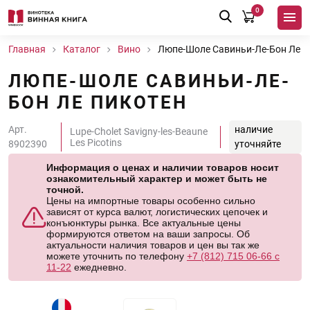
0
Главная
Каталог
Вино
Люпе-Шоле Савиньи-Ле-Бон Ле П
ЛЮПЕ-ШОЛЕ САВИНЬИ-ЛЕ-
БОН ЛЕ ПИКОТЕН
Арт.
наличие
Lupe-Cholet Savigny-les-Beaune
Les Picotins
8902390
уточняйте
Информация о ценах и наличии товаров носит
ознакомительный характер и может быть не
точной.
Цены на импортные товары особенно сильно
зависят от курса валют, логистических цепочек и
конъюнктуры рынка. Все актуальные цены
формируются ответом на ваши запросы. Об
актуальности наличия товаров и цен вы так же
можете уточнить по телефону
+7 (812) 715 06-66 с
11-22
ежедневно.