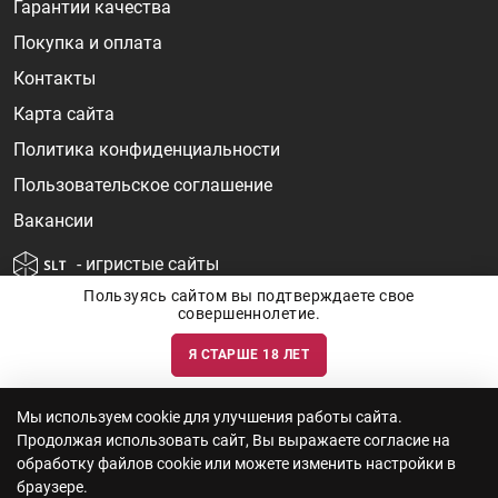
Гарантии качества
Покупка и оплата
Контакты
Карта сайта
Политика конфиденциальности
Пользовательское соглашение
Вакансии
- игристые сайты
Пользуясь сайтом вы подтверждаете свое
совершеннолетие.
Я СТАРШЕ 18 ЛЕТ
Информация о ценах и наличии товаров носит ознакомительный
характер и может быть не точной. Цены на импортные товары особенно
сильно зависят от курса валют, логистических цепочек и конъюнктуры
рынка. Все актуальные цены формируются ответом на ваши запросы. Об
актуальности наличия товаров и цен вы так же можете уточнить по
Мы используем cookie для улучшения работы сайта.
телефону
+7 (812) 715 06-66
с 11-22 ежедневно.
Продолжая использовать сайт, Вы выражаете согласие на
ООО "Винум" ИНН 7814473915, Лицензия на торговлю алкоголем: №
серия 78АА №0012735, регистрационный номер 78РПА000752 от
обработку файлов cookie или можете изменить настройки в
12.10.2023 действует по 11.10.2028
браузере.