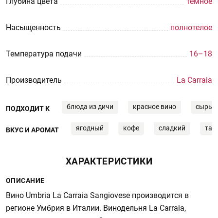
Глубина цвета
тёмное
Насыщенность
полнотелое
Температура подачи
16–18
Производитель
La Carraia
блюда из дичи
красное вино
сыры
ПОДХОДИТ К
ягодный
кофе
сладкий
таб
ВКУС И АРОМАТ
ХАРАКТЕРИСТИКИ
ОПИСАНИЕ
Вино Umbria La Carraia Sangiovese производится в
регионе Умбрия в Италии. Винодельня La Carraia,