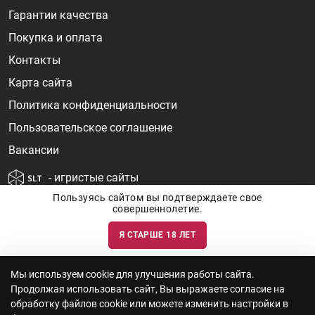
Гарантии качества
Покупка и оплата
Контакты
Карта сайта
Политика конфиденциальности
Пользовательское соглашение
Вакансии
- игристые сайты
Пользуясь сайтом вы подтверждаете свое
совершеннолетие.
Я СТАРШЕ 18 ЛЕТ
Информация о ценах и наличии товаров носит ознакомительный
характер и может быть не точной. Цены на импортные товары особенно
сильно зависят от курса валют, логистических цепочек и конъюнктуры
рынка. Все актуальные цены формируются ответом на ваши запросы. Об
актуальности наличия товаров и цен вы так же можете уточнить по
Мы используем cookie для улучшения работы сайта.
телефону
+7 (812) 715 06-66
с 11-22 ежедневно.
Продолжая использовать сайт, Вы выражаете согласие на
ООО "Винум" ИНН 7814473915, Лицензия на торговлю алкоголем: №
серия 78АА №0012735, регистрационный номер 78РПА000752 от
обработку файлов cookie или можете изменить настройки в