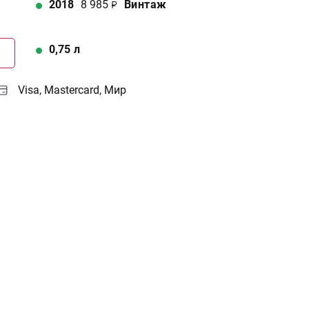
2018
8 985
Винтаж
0,75
л
Г
Visa, Mastercard, Мир