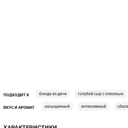
блюда из дичи
голубой сыр с плесенью
ПОДХОДИТ К
насыщенный
интенсивный
сбал
ВКУС И АРОМАТ
ХАРАКТЕРИСТИКИ