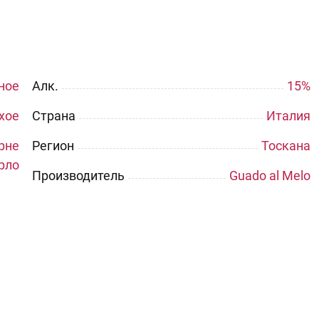
ное
Aлк.
15%
хое
Страна
Италия
рне
Регион
Тоскана
рло
Производитель
Guado al Melo