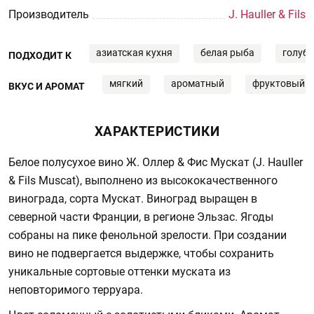
Производитель
J. Hauller & Fils
азиатская кухня
белая рыба
голубо
ПОДХОДИТ К
мягкий
ароматный
фруктовый
ВКУС И АРОМАТ
ХАРАКТЕРИСТИКИ
Белое полусухое вино Ж. Оллер & Фис Мускат (J. Hauller
& Fils Muscat), выполнено из высококачественного
винограда, сорта Мускат. Виноград выращен в
северной части Франции, в регионе Эльзас. Ягоды
собраны на пике фенольной зрелости. При создании
вино не подвергается выдержке, чтобы сохранить
уникальные сортовые оттенки муската из
неповторимого терруара.