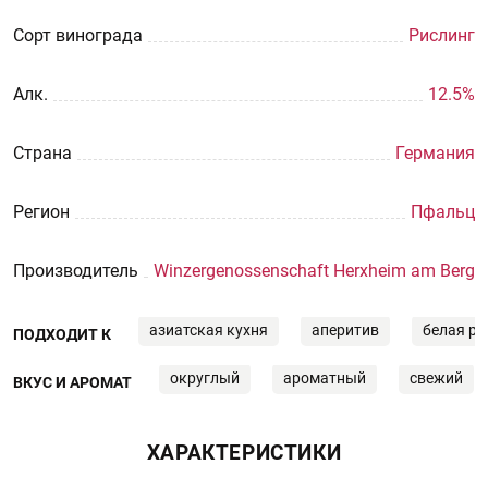
Сорт винограда
Рислинг
Aлк.
12.5%
Страна
Германия
Регион
Пфальц
Производитель
Winzergenossenschaft Herxheim am Berg
азиатская кухня
аперитив
белая р
ПОДХОДИТ К
округлый
ароматный
свежий
ВКУС И АРОМАТ
ХАРАКТЕРИСТИКИ